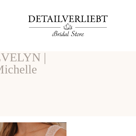
EVELYN |
ichelle