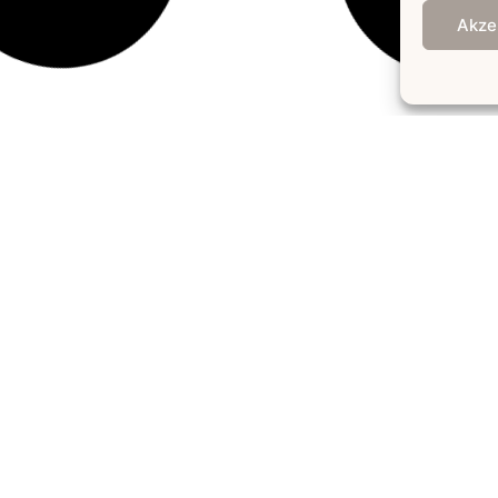
Akze
ISE |
LIBELLE |
dell 351982
Mylou