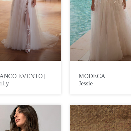
IANCO EVENTO |
MODECA |
rlly
Jessie