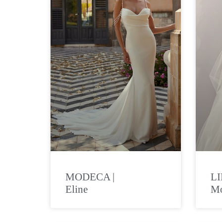
MODECA |
LI
Eline
Mo