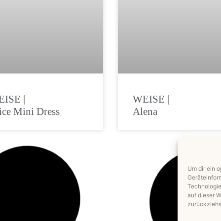
ISE |
WEISE |
ice Mini Dress
Alena
Um dir ein 
Geräteinfor
Technologie
auf dieser W
zurückziehs